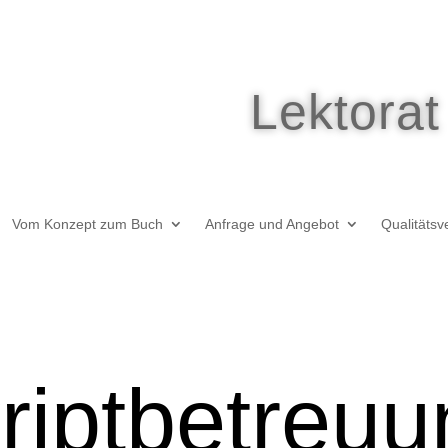
Lektora
Vom Konzept zum Buch
Anfrage und Angebot
Qualitäts
iptbetreuu